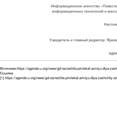
Информационное агентство «Повестка
информационных технологий и массов
Настоя
Учредитель и главный редактор: Ярков 
адре
Источник:
https://agenda-u.org/news/gd-razreshila-privlekat-armiyu-dlya-za
Ссылки
[1] https://agenda-u.org/news/gd-razreshila-privlekat-armiyu-dlya-zashchity