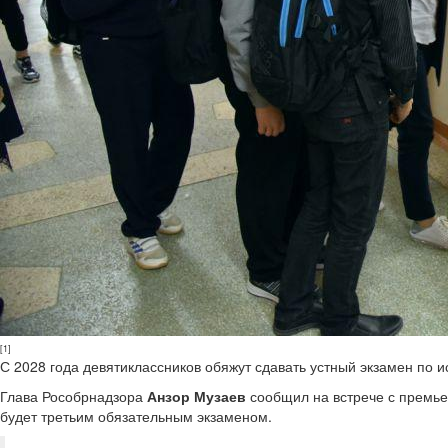
[1]
С 2028 года девятиклассников обяжут сдавать устный экзамен по и
Глава Рособрнадзора
Анзор Музаев
сообщил на встрече с премь
будет третьим обязательным экзаменом.