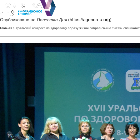
Опубликовано на
Повестка Дня
(
https://agenda-u.org
)
Главная
> Уральский конгресс по здоровому образу жизни собрал свыше тысячи специалис