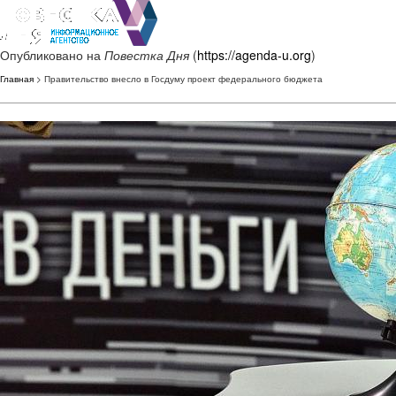
Опубликовано на
Повестка Дня
(
https://agenda-u.org
)
Главная
> Правительство внесло в Госдуму проект федерального бюджета