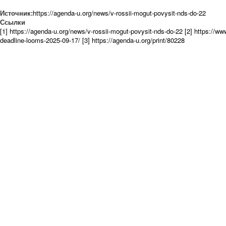
Источник:
https://agenda-u.org/news/v-rossii-mogut-povysit-nds-do-22
Ссылки
[1] https://agenda-u.org/news/v-rossii-mogut-povysit-nds-do-22
[2] https://w
deadline-looms-2025-09-17/
[3] https://agenda-u.org/print/80228