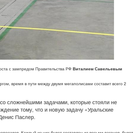
оста с зампредом Правительства РФ
Виталием Савельевым
ом, время в пути между двумя мегаполисами составит всего 2
со сложнейшими задачами, которые стояли не
ждение тому, что и новую задачу «Уральские
Денис Паслер.
опоездов. Каждый из них будет составлен из восьми вагонов, будет