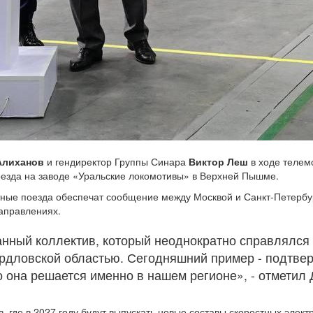
Алиханов
и гендиректор Группы Синара
Виктор Леш
в ходе телем
поезда на заводе «Уральские локомотивы» в Верхней Пышме.
ые поезда обеспечат сообщение между Москвой и Санкт-Петербург
направлениях.
нный коллектив, который неоднократно справлялся 
ердловской областью. Сегодняшний пример - подтвер
 она решается именно в нашем регионе», - отметил 
 где в 2027 году будут выпускать новые составы скоростных электр