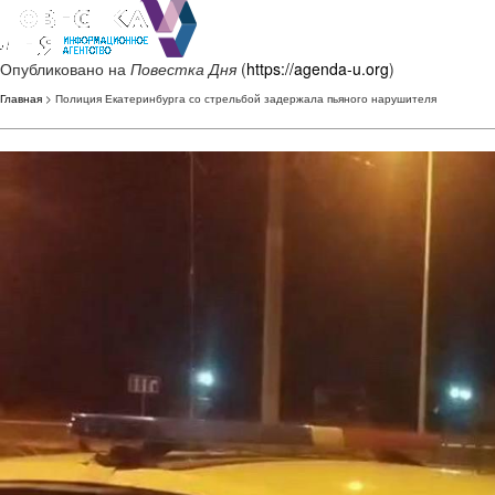
Опубликовано на
Повестка Дня
(
https://agenda-u.org
)
Главная
> Полиция Екатеринбурга со стрельбой задержала пьяного нарушителя