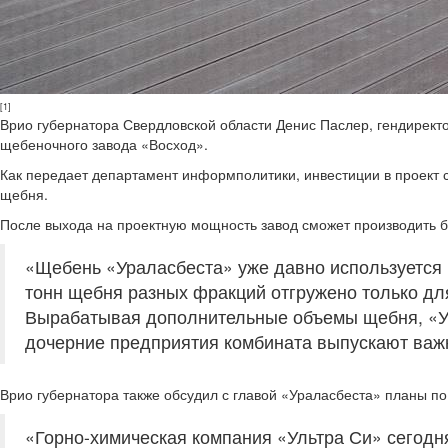
[1]
Врио губернатора Свердловской области Денис Паслер, гендирект
щебеночного завода «Восход».
Как передает департамент информполитики, инвестиции в проект 
щебня.
После выхода на проектную мощность завод сможет производить бо
«Щебень «Ураласбеста» уже давно используется п
тонн щебня разных фракций отгружено только дл
Вырабатывая дополнительные объемы щебня, «Ура
дочерние предприятия комбината выпускают важн
Врио губернатора также обсудил с главой «Ураласбеста» планы по
«Горно-химическая компания «Ультра Си» сегодн