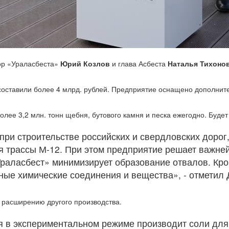
ор «Ураласбеста»
Юрий Козлов
и глава Асбеста
Наталья Тихоно
составили более 4 млрд. рублей. Предприятие оснащено дополнит
лее 3,2 млн. тонн щебня, бутового камня и песка ежегодно. Будет
ри строительстве российских и свердловских дорог,
я трассы М-12. При этом предприятие решает важне
ласбест» минимизирует образование отвалов. Кроме
ые химические соединения и вещества», - отметил 
 расширению другого производства.
я в экспериментальном режиме производит соли для