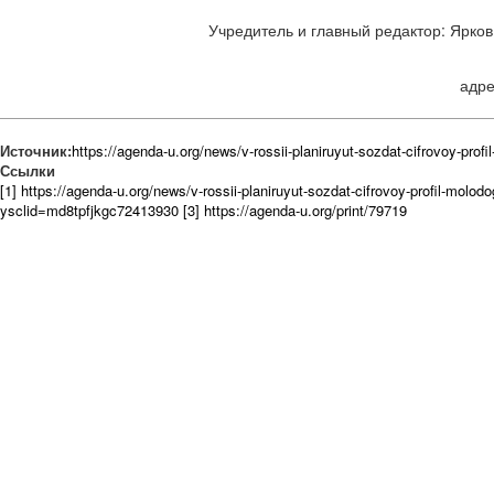
Учредитель и главный редактор: Ярков 
адре
Источник:
https://agenda-u.org/news/v-rossii-planiruyut-sozdat-cifrovoy-prof
Ссылки
[1] https://agenda-u.org/news/v-rossii-planiruyut-sozdat-cifrovoy-profil-molo
ysclid=md8tpfjkgc72413930
[3] https://agenda-u.org/print/79719