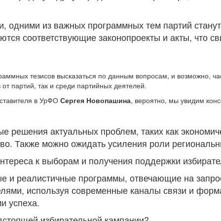
ии, одними из важных программных тем партий стану
ются соответствующие законопроекты и акты, что сви
раммных тезисов высказаться по данным вопросам, и возможно, ча
от партий, так и среди партийных деятелей.
дставителя в УрФО
Сергея Новопашина
, вероятно, мы увидим кон
ые решения актуальных проблем, таких как экономич
во. Также можно ожидать усиления роли региональн
интереса к выборам и получения поддержки избират
е и реалистичные программы, отвечающие на запро
ями, используя современные каналы связи и форма
и успеха.
едстоящей избирательной кампании?