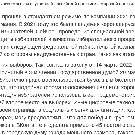
и взаимосвязи внутренней российской политики с мировой политик
 прошли в стандартном режиме, то кампании 2021 го
ания. В 2021 году это была пандемия коронавируса
 избирателей. Сейчас - проведение специальной во
щиты избирателей и качества избирательного проце
дения следующей федеральной избирательной кампан
й со стороны недружественных стран, таких как ата
я выборов. Так, согласно закону от 14 марта 2022 
принятый в 3-м чтении Государственной Думой 20 ма
избирателю право воспользоваться бумажным бюллет
вод, что подобная форма голосования является хор
итация избирателей использовать ее, продемонстри
 ей второе место на выборах. Иные цифровые технол
оей страницы в социальных сетях для агитации. Как
орах, могу предположить, что для победы в крупном 
ков в ВКонтакте и сделать примерно 45 постов о с
в городскую думу города меньшего размера, такого 