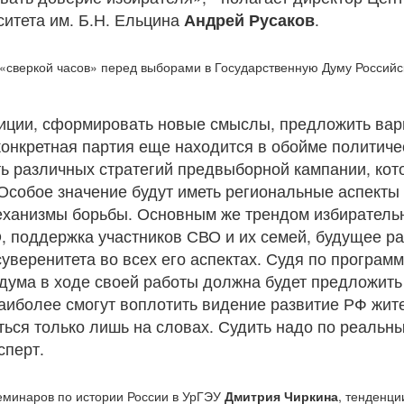
итета им. Б.Н. Ельцина
Андрей Русаков
.
«сверкой часов» перед выборами в Государственную Думу Российс
зиции, сформировать новые смыслы, предложить вар
конкретная партия еще находится в обойме политичес
ь различных стратегий предвыборной кампании, кот
Особое значение будут иметь региональные аспекты 
еханизмы борьбы. Основным же трендом избирательн
ВО, поддержка участников СВО и их семей, будущее р
суверенитета во всех его аспектах. Судя по програм
сдума в ходе своей работы должна будет предложит
наиболее смогут воплотить видение развитие РФ жи
аться только лишь на словах. Судить надо по реальн
сперт.
еминаров по истории России в УрГЭУ
Дмитрия Чиркина
, тенденци