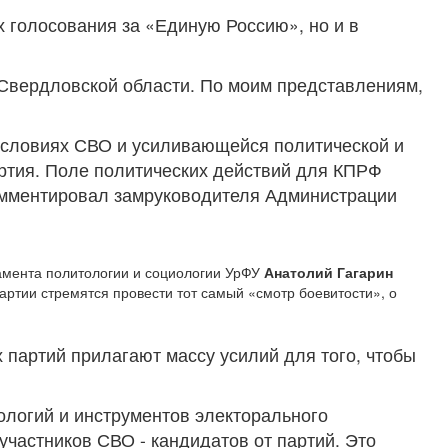
х голосования за «Единую Россию», но и в
в Свердловской области. По моим представлениям,
 условиях СВО и усиливающейся политической и
артия. Поле политических действий для КПРФ
окомментировал замруководителя Администрации
амента политологии и социологии УрФУ
Анатолий Гагарин
артии стремятся провести тот самый «смотр боевитости», о
х партий прилагают массу усилий для того, чтобы
ологий и инструментов электорального
частников СВО - кандидатов от партий. Это