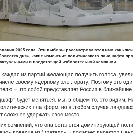
ования 2025 года. Эти выборы рассматриваются ими как ключ
Повестка дня», какие изменения политического ландшафта пр
е актуальными в предстоящей избирательной кампании.
 каждая из партий желающая получить голоса, увелич
числе своему ядерному электорату. Поэтому это оди
елю – что собой представляет Россия в ближайшие 
ндшафт будет меняться, мы, в общем-то, это видим. 
политических платформ, но в любом случае ландшафт
ет сложнее удержать свое место.
их сомнений, что она останется доминирующей поли
евать доверие избирателя», - полагает директор Цен