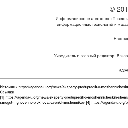
© 201
Информационное агентство «Повестка
информационных технологий и массов
Настоя
Учредитель и главный редактор: Ярков 
адре
Источник:
https://agenda-u.org/news/eksperty-predupredili-o-moshennichesk
Ссылки
[1] https://agenda-u.org/news/eksperty-predupredili-o-moshennicheskih-shem
smogut-mgnovenno-blokirovat-zvonki-moshennikov
[4] https://agenda-u.org/p