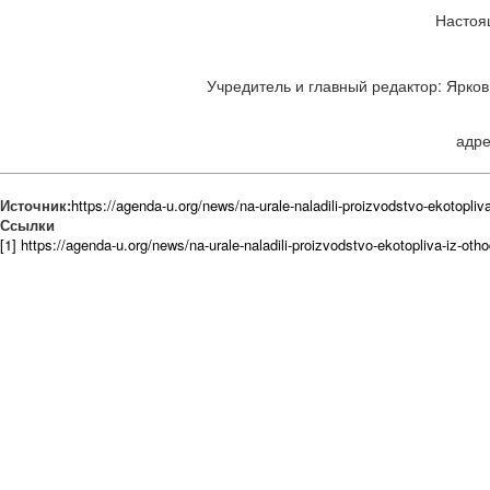
Настоя
Учредитель и главный редактор: Ярков 
адре
Источник:
https://agenda-u.org/news/na-urale-naladili-proizvodstvo-ekotopliv
Ссылки
[1] https://agenda-u.org/news/na-urale-naladili-proizvodstvo-ekotopliva-iz-ot