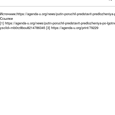
Источник:
https://agenda-u.org/news/putin-poruchil-predstavit-predlozheniy
Ссылки
[1] https://agenda-u.org/news/putin-poruchil-predstavit-predlozheniya-po-lg
ysclid=mb0rz8bou8214786345
[3] https://agenda-u.org/print/79229