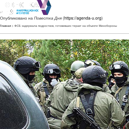
Опубликовано на
Повестка Дня
(
https://agenda-u.org
)
Главная
> ФСБ задержала подростков, готовивших теракт на объекте Минобороны