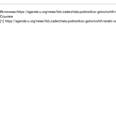
Источник:
https://agenda-u.org/news/fsb-zaderzhala-podrostkov-gotovivshih
Ссылки
[1] https://agenda-u.org/news/fsb-zaderzhala-podrostkov-gotovivshih-terakt-