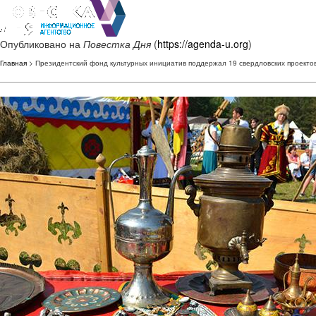
Опубликовано на
Повестка Дня
(
https://agenda-u.org
)
Главная
> Президентский фонд культурных инициатив поддержал 19 свердловских проекто