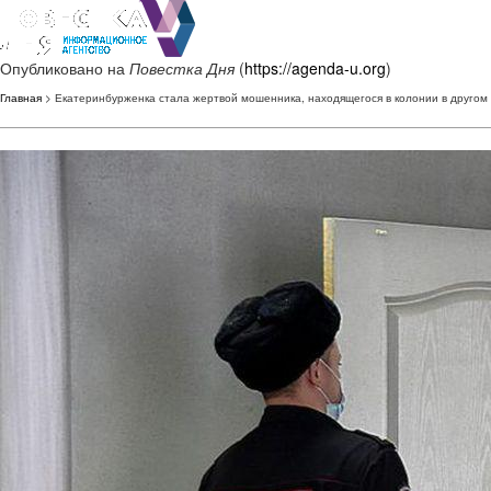
Опубликовано на
Повестка Дня
(
https://agenda-u.org
)
Главная
> Екатеринбурженка стала жертвой мошенника, находящегося в колонии в другом