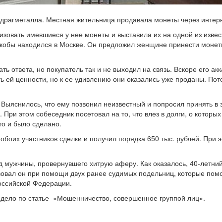
драгметалла. Местная жительница продавала монеты через интерне
изовать имевшиеся у нее монеты и выставила их на одной из извес
 якобы находился в Москве. Он предложил женщине принести монеты
ь ответа, но покупатель так и не выходил на связь. Вскоре его ак
 ей ценности, но к ее удивлению они оказались уже проданы. Поте
ыяснилось, что ему позвонил неизвестный и попросил принять в за
 При этом собеседник посетовал на то, что влез в долги, о которы
то и было сделано.
 обоих участников сделки и получил порядка 650 тыс. рублей. При
д мужчины, провернувшего хитрую аферу. Как оказалось, 40-летни
твовал он при помощи двух ранее судимых подельниц, которые помо
Российской Федерации.
 дело по статье «Мошенничество, совершенное группой лиц».