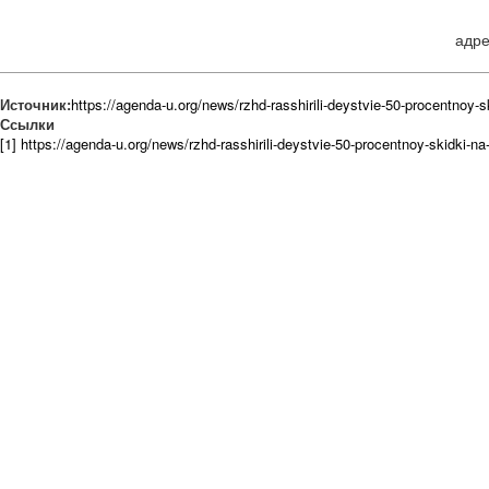
адре
Источник:
https://agenda-u.org/news/rzhd-rasshirili-deystvie-50-procentnoy-sk
Ссылки
[1] https://agenda-u.org/news/rzhd-rasshirili-deystvie-50-procentnoy-skidki-na-