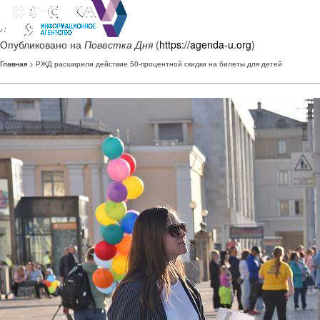
Опубликовано на
Повестка Дня
(
https://agenda-u.org
)
Главная
> РЖД расширили действие 50-процентной скидки на билеты для детей