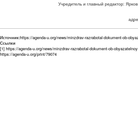
Учредитель и главный редактор: Ярков 
адре
Источник:
https://agenda-u.org/news/minzdrav-razrabotal-dokument-ob-oby
Ссылки
[1] https://agenda-u.org/news/minzdrav-razrabotal-dokument-ob-obyazateln
https://agenda-u.org/print/79074