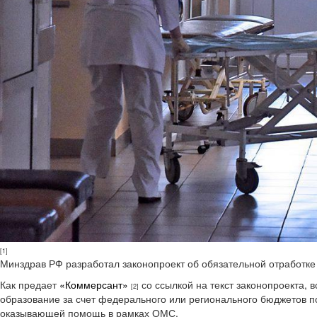
[1]
Минздрав РФ разработал законопроект об обязательной отработке
Как предает
«Коммерсант»
со ссылкой на текст законопроекта,
[2]
образование за счет федерального или регионального бюджетов п
оказывающей помощь в рамках ОМС.