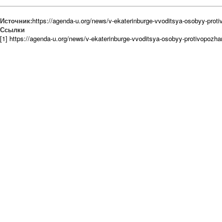
Источник:
https://agenda-u.org/news/v-ekaterinburge-vvoditsya-osobyy-prot
Ссылки
[1] https://agenda-u.org/news/v-ekaterinburge-vvoditsya-osobyy-protivopozh