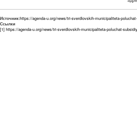
адре
Источник:
https://agenda-u.org/news/tri-sverdlovskih-municipaliteta-polucha
Ссылки
[1] https://agenda-u.org/news/tri-sverdlovskih-municipaliteta-poluchat-subsid