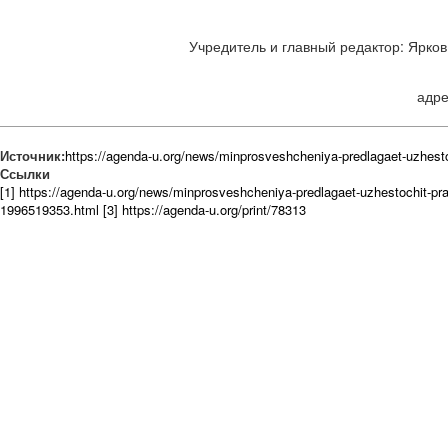
Учредитель и главный редактор: Ярков 
адре
Источник:
https://agenda-u.org/news/minprosveshcheniya-predlagaet-uzhesto
Ссылки
[1] https://agenda-u.org/news/minprosveshcheniya-predlagaet-uzhestochit-pra
1996519353.html
[3] https://agenda-u.org/print/78313