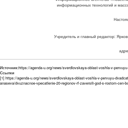
информационных технологий и массов
Настоя
Учредитель и главный редактор: Ярков 
адре
Источник:
https://agenda-u.org/news/sverdlovskaya-oblast-voshla-v-pervuyu
Ссылки
[1] https://agenda-u.org/news/sverdlovskaya-oblast-voshla-v-pervuyu-dvadca
anaseva/dvuznacnoe-vpecatlenie-20-regionov-rf-zaversili-god-s-rostom-cen-b