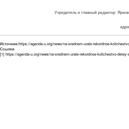
Учредитель и главный редактор: Ярков 
адре
Источник:
https://agenda-u.org/news/na-srednem-urale-rekordnoe-kolichestvo-d
Ссылки
[1] https://agenda-u.org/news/na-srednem-urale-rekordnoe-kolichestvo-detey-sir