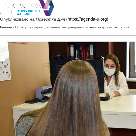
Опубликовано на
Повестка Дня
(
https://agenda-u.org
)
Главная
> ЦБ запустит сервис, позволяющий проверять компании на добросовестность