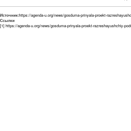
Источник:
https://agenda-u.org/news/gosduma-prinyala-proekt-razreshayus
Ссылки
[1] https://agenda-u.org/news/gosduma-prinyala-proekt-razreshayushchiy-po