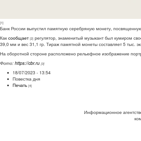
[1]
Банк России выпустил памятную серебряную монету, посвященную
Как
сообщает
регулятор, знаменитый музыкант был кумиром сво
[2]
39,0 мм и вес 31,1 гр. Тираж памятной монеты составляет 5 тыс. э
На оборотной стороне расположено рельефное изображение портр
Фото:
https://cbr.ru
[3]
18/07/2023 - 13:54
Повестка дня
Печать
[4]
Информационное агентство
ко