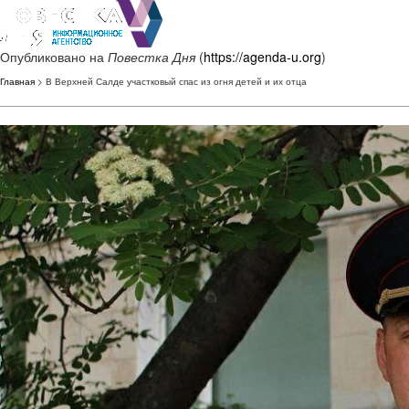
Опубликовано на
Повестка Дня
(
https://agenda-u.org
)
Главная
> В Верхней Салде участковый спас из огня детей и их отца