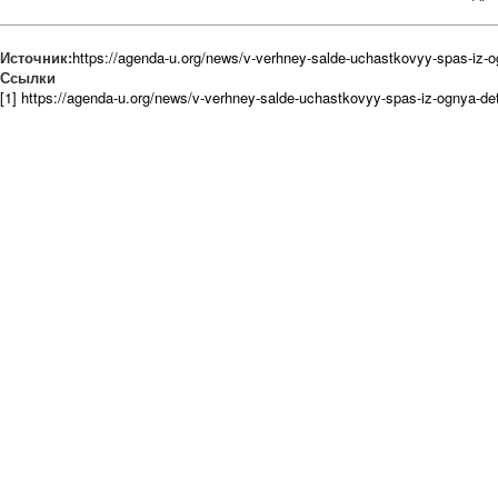
Источник:
https://agenda-u.org/news/v-verhney-salde-uchastkovyy-spas-iz-og
Ссылки
[1] https://agenda-u.org/news/v-verhney-salde-uchastkovyy-spas-iz-ognya-det