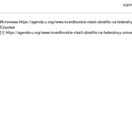
адре
Источник:
https://agenda-u.org/news/sverdlovskie-vlasti-obratilis-na-federaln
Ссылки
[1] https://agenda-u.org/news/sverdlovskie-vlasti-obratilis-na-federalnyy-urove