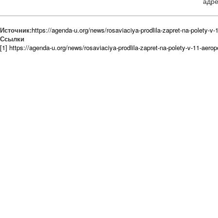
адре
Источник:
https://agenda-u.org/news/rosaviaciya-prodlila-zapret-na-polety-v-
Ссылки
[1] https://agenda-u.org/news/rosaviaciya-prodlila-zapret-na-polety-v-11-aerop