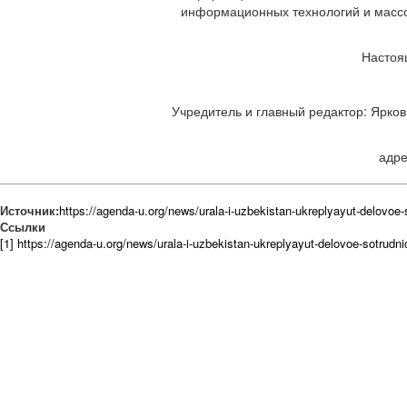
информационных технологий и массов
Настоя
Учредитель и главный редактор: Ярков 
адре
Источник:
https://agenda-u.org/news/urala-i-uzbekistan-ukreplyayut-delovoe
Ссылки
[1] https://agenda-u.org/news/urala-i-uzbekistan-ukreplyayut-delovoe-sotrudn