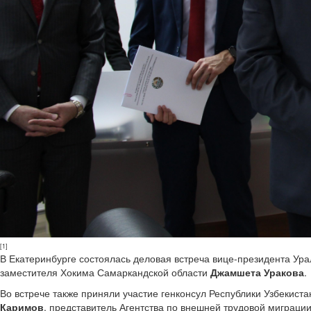
[1]
В Екатеринбурге состоялась деловая встреча вице-президента У
заместителя Хокима Самаркандской области
Джамшета Уракова
.
Во встрече также приняли участие генконсул Республики Узбекист
Каримов
, представитель Агентства по внешней трудовой миграци