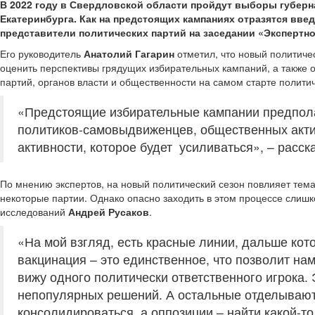
В 2022 году в Свердловской области пройдут выборы губерн
Екатеринбурга. Как на предстоящих кампаниях отразятся вве
представители политических партий на заседании «Экспертн
Его руководитель
Анатолий Гагарин
отметил, что новый политиче
оценить перспективы грядущих избирательных кампаний, а также 
партий, органов власти и общественности на самом старте политич
«Предстоящие избирательные кампании предполаг
политиков-самовыдвиженцев, общественных акти
активности, которое будет усиливаться», – расск
По мнению экспертов, на новый политический сезон повлияет тема
некоторые партии. Однако опасно заходить в этом процессе слишк
исследований
Андрей Русаков
.
«На мой взгляд, есть красные линии, дальше кот
вакцинация – это единственное, что позволит на
вижу одного политически ответственного игрока. 
непопулярных решений. А остальные отделываютс
консолидироваться, а оппозиции – найти какой-то