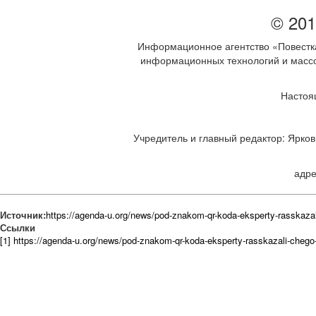
© 201
Информационное агентство «Повестка
информационных технологий и массов
Настоя
Учредитель и главный редактор: Ярков 
адре
Источник:
https://agenda-u.org/news/pod-znakom-qr-koda-eksperty-rasskaza
Ссылки
[1] https://agenda-u.org/news/pod-znakom-qr-koda-eksperty-rasskazali-chego