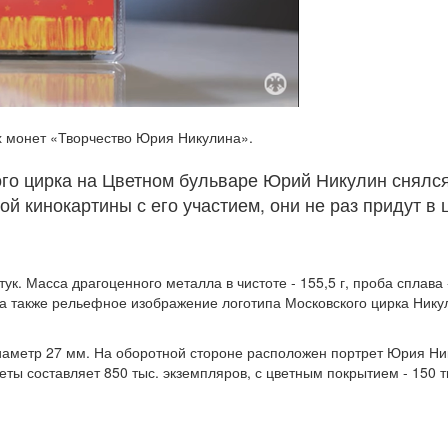
х монет «Творчество Юрия Никулина».
ого цирка на Цветном бульваре Юрий Никулин снялс
ой кинокартины с его участием, они не раз придут в
ук. Масса драгоценного металла в чистоте - 155,5 г, проба сплав
, а также рельефное изображение логотипа Московского цирка Ник
иаметр 27 мм. На оборотной стороне расположен портрет Юрия Ни
ты составляет 850 тыс. экземпляров, с цветным покрытием - 150 т