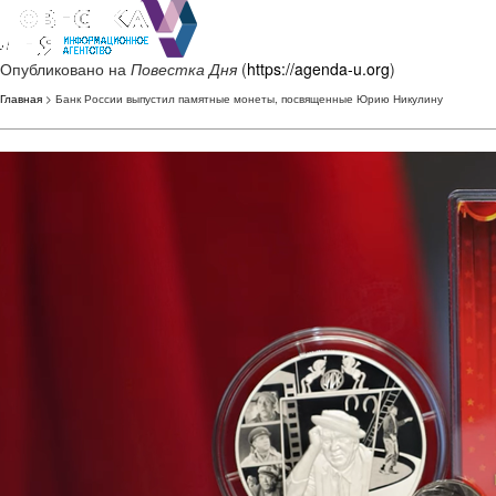
Опубликовано на
Повестка Дня
(
https://agenda-u.org
)
Главная
> Банк России выпустил памятные монеты, посвященные Юрию Никулину