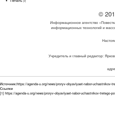
Печать
[2]
© 201
Информационное агентство «Повестка
информационных технологий и массов
Настоя
Учредитель и главный редактор: Ярков 
адре
Источник:
https://agenda-u.org/news/proryv-obyavlyaet-nabor-uchastnikov-tr
Ссылки
[1] https://agenda-u.org/news/proryv-obyavlyaet-nabor-uchastnikov-tretego-p