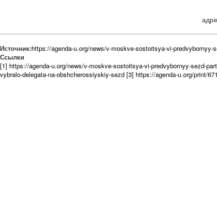
адре
Источник:
https://agenda-u.org/news/v-moskve-sostoitsya-vi-predvybornyy-s
Ссылки
[1] https://agenda-u.org/news/v-moskve-sostoitsya-vi-predvybornyy-sezd-part
vybralo-delegata-na-obshcherossiyskiy-sezd
[3] https://agenda-u.org/print/67