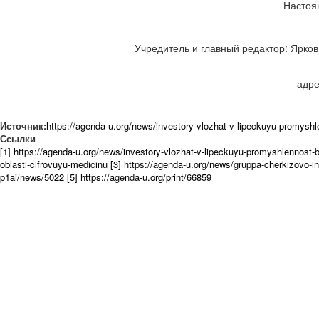
Настоя
Учредитель и главный редактор: Ярков 
адре
Источник:
https://agenda-u.org/news/investory-vlozhat-v-lipeckuyu-promyshle
Ссылки
[1] https://agenda-u.org/news/investory-vlozhat-v-lipeckuyu-promyshlennost-b
oblasti-cifrovuyu-medicinu
[3] https://agenda-u.org/news/gruppa-cherkizovo-in
p1ai/news/5022
[5] https://agenda-u.org/print/66859