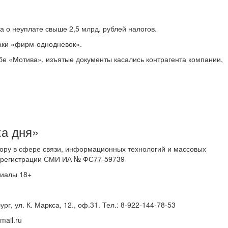
а о неуплате свыше 2,5 млрд. рублей налогов.
аки «фирм-однодневок».
жбе «Мотива», изъятые документы касались контрагента компании,
ка дня»
ору в сфере связи, информационных технологий и массовых
 о регистрации СМИ ИА № ФС77-59739
риалы 18+
г, ул. К. Маркса, 12., оф.31. Тел.: 8-922-144-78-53
ail.ru