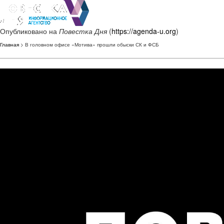
Опубликовано на
Повестка Дня
(
https://agenda-u.org
)
Главная
> В головном офисе «Мотива» прошли обыски СК и ФСБ