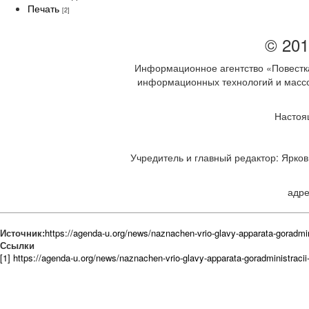
Печать
[2]
© 201
Информационное агентство «Повестка
информационных технологий и массов
Настоя
Учредитель и главный редактор: Ярков 
адре
Источник:
https://agenda-u.org/news/naznachen-vrio-glavy-apparata-goradmin
Ссылки
[1] https://agenda-u.org/news/naznachen-vrio-glavy-apparata-goradministracii