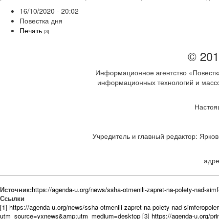
16/10/2020 - 20:02
Повестка дня
Печать
[3]
© 201
Информационное агентство «Повестка
информационных технологий и массов
Настоя
Учредитель и главный редактор: Ярков 
адре
Источник:
https://agenda-u.org/news/ssha-otmenili-zapret-na-polety-nad-sim
Ссылки
[1] https://agenda-u.org/news/ssha-otmenili-zapret-na-polety-nad-simferopol
utm_source=yxnews&amp;utm_medium=desktop
[3] https://agenda-u.org/pr