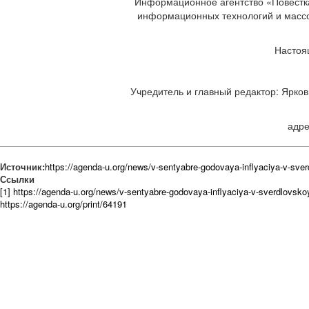
Информационное агентство «Повестка
информационных технологий и массов
Настоя
Учредитель и главный редактор: Ярков 
адре
Источник:
https://agenda-u.org/news/v-sentyabre-godovaya-inflyaciya-v-sve
Ссылки
[1] https://agenda-u.org/news/v-sentyabre-godovaya-inflyaciya-v-sverdlovsk
https://agenda-u.org/print/64191