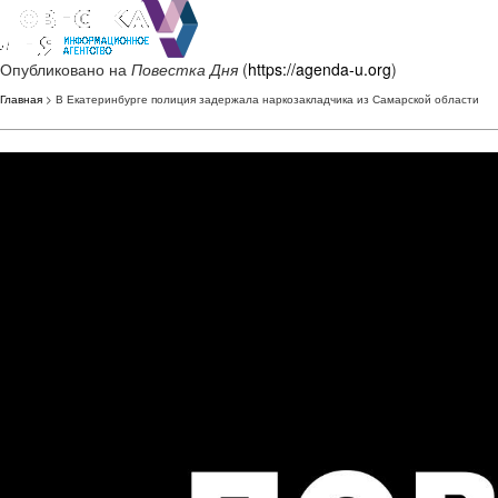
Опубликовано на
Повестка Дня
(
https://agenda-u.org
)
Главная
> В Екатеринбурге полиция задержала наркозакладчика из Самарской области