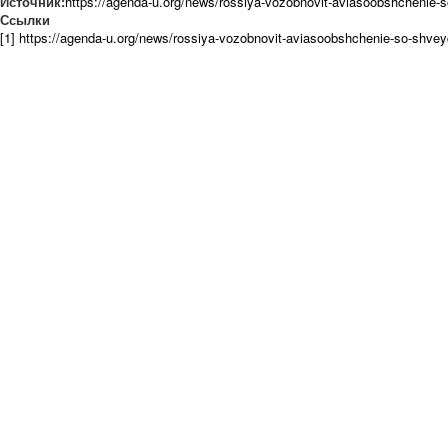
Источник:
https://agenda-u.org/news/rossiya-vozobnovit-aviasoobshchenie-
Ссылки
[1] https://agenda-u.org/news/rossiya-vozobnovit-aviasoobshchenie-so-shvey