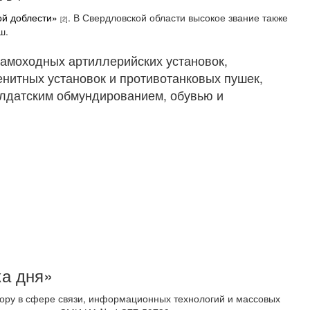
ой доблести»
. В Свердловской области высокое звание также
[2]
ш.
самоходных артиллерийских установок,
енитных установок и противотанковых пушек,
лдатским обмундированием, обувью и
ка дня»
ору в сфере связи, информационных технологий и массовых