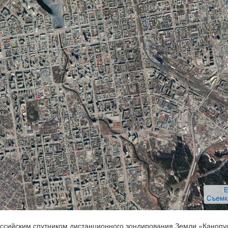
ссийским спутником дистанционного зондирования Земли «Канопу