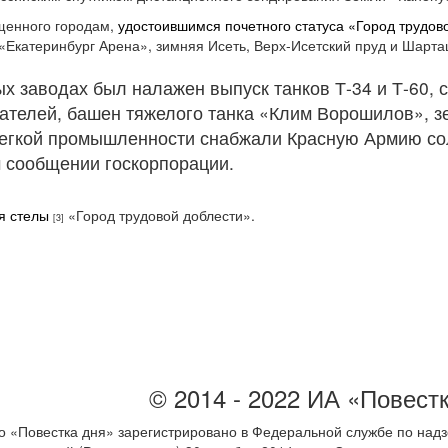
ященного городам,
удостоившимся почетного статуса «Город трудов
Екатеринбург Арена», зимняя Исеть, Верх-Исетский пруд и Шарта
х заводах был налажен выпуск танков Т-34 и Т-60, 
ателей, башен тяжелого танка «Клим Ворошилов», з
легкой промышленности снабжали Красную Армию со
м сообщении госкорпорации.
я стелы
«Город трудовой доблести».
[3]
© 2014 - 2022 ИА «Повест
 «Повестка дня» зарегистрировано в Федеральной службе по надз