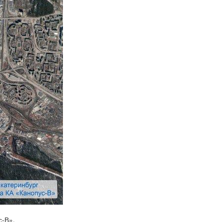
с-В».