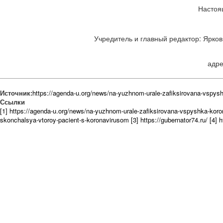
Настоя
Учредитель и главный редактор: Ярков 
адре
Источник:
https://agenda-u.org/news/na-yuzhnom-urale-zafiksirovana-vspysh
Ссылки
[1] https://agenda-u.org/news/na-yuzhnom-urale-zafiksirovana-vspyshka-koro
skonchalsya-vtoroy-pacient-s-koronavirusom
[3] https://gubernator74.ru/
[4] 