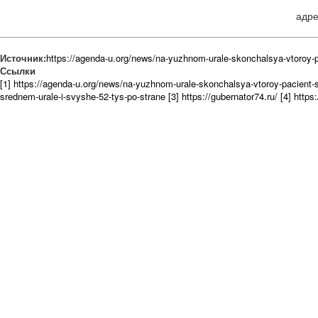
адре
Источник:
https://agenda-u.org/news/na-yuzhnom-urale-skonchalsya-vtoroy-
Ссылки
[1] https://agenda-u.org/news/na-yuzhnom-urale-skonchalsya-vtoroy-pacient
srednem-urale-i-svyshe-52-tys-po-strane
[3] https://gubernator74.ru/
[4] https