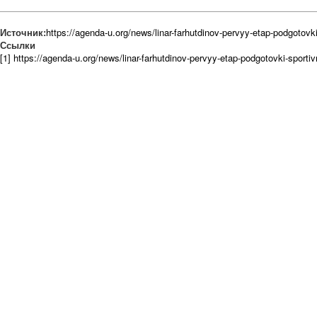
Источник:
https://agenda-u.org/news/linar-farhutdinov-pervyy-etap-podgotov
Ссылки
[1] https://agenda-u.org/news/linar-farhutdinov-pervyy-etap-podgotovki-sport