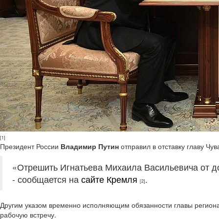
[1]
Президент России
Владимир Путин
отправил в отставку главу Чу
«Отрешить Игнатьева Михаила Васильевича от до
- сообщается на
сайте Кремля
.
[2]
Другим указом временно исполняющим обязанности главы региона
рабочую встречу.