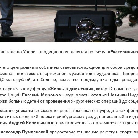
ие года на Урале - традиционная, девятая по счету,
«Екатерининс
- его центральным событием становится аукцион для сбора средств
сменов, политиков, спортсменов, музыкантов и художников. Вперв
,5 млн. рублей, это больше, чем за все предыдущие годы проведе
аготворительному фонду
«Жизнь в движении»
, который помогает д
атра Наций
Евгений Миронов
и журналист
Наталья Шагинян-Нид
ржки больных детей от проведения хирургических операций до соц
жество уникальных экземпляров, в том числе от учредителей фонд
авочных сведений по екатеринбургскому уезду, написанный и изд
нии»
Андрей Козицын
выставил в качестве лота комплект из трех к
Александр Пумпянский
предоставил теннисную ракетку и спортив