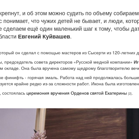
репнут, и об этом можно судить по объему собираемы
 понимает, что чужих детей не бывает, и люди, кото
е сделаем ещё один маленький шаг к тому, чтобы дат
области
Евгений Куйвашев
.
который он сделал с помощью мастеров из Сысерти из 120-летних д
ы, председатель совета директоров «Русской медной компании»
Иг
ом окладе. Она была вручена самому щедрому благотворителю веч
е финифть - горячая эмаль. Работа над ней продолжалась больше 
зуется крайне редко из-за сложности работ. Икона была изготовле
, состоялась
церемония вручения Орденов святой Екатерины
.
[2]