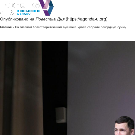
Опубликовано на
Повестка Дня
(
https://agenda-u.org
)
Главная
> На главном благотворительном аукционе Урала собрали рекордную сумму