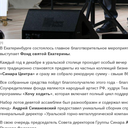
[1]
В Екатеринбурге состоялось главное благотворительное мероприят
выступает
Фонд святой Екатерины
.
Каждый год в декабре в уральской столице проходит особый вечер 
его традиционно становятся предметы из частных коллекций бизне
«Синара Центра»
и сразу же собрало рекордную сумму - свыше 86
Все собранные средства пойдут благополучателю этого года - бл
Соучредителями фонда являются народный артист РФ, худрук Те
программы
«Хочу ходить»
, которая включает полный цикл подде
Набор лотов девятой ассамблеи был разнообразен и содержал мно
ленд»
Андрей Симановский
предоставил уникальный сборник спр
генеральный директор «Уральской горно-металлургической компа
В свою очередь председатель Совета директоров Группы Синара
Роджера Федерера.