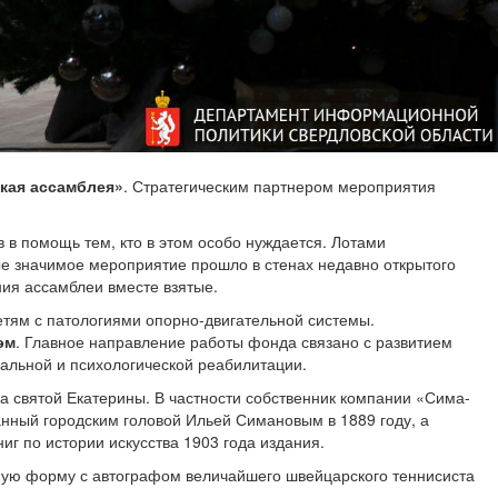
кая ассамблея»
. Стратегическим партнером мероприятия
 в помощь тем, кто в этом особо нуждается. Лотами
ые значимое мероприятие прошло в стенах недавно открытого
ния ассамблеи вместе взятые.
етям с патологиями опорно-двигательной системы.
эм
. Главное направление работы фонда связано с развитием
иальной и психологической реабилитации.
а святой Екатерины. В частности собственник компании «Сима-
анный городским головой Ильей Симановым в 1889 году, а
ниг по истории искусства 1903 года издания.
ную форму с автографом величайшего швейцарского теннисиста