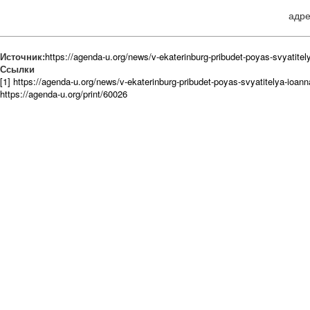
адре
Источник:
https://agenda-u.org/news/v-ekaterinburg-pribudet-poyas-svyatit
Ссылки
[1] https://agenda-u.org/news/v-ekaterinburg-pribudet-poyas-svyatitelya-ioa
https://agenda-u.org/print/60026