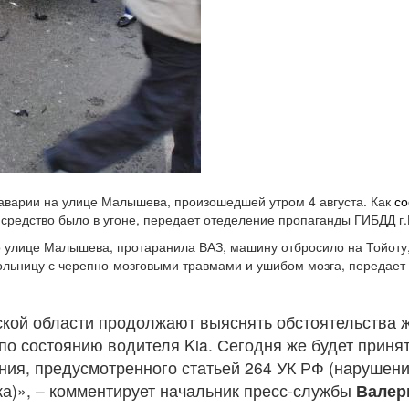
 аварии на улице Малышева, произошедшей утром 4 августа. Как
с
е средство было в угоне, передает отеделение пропаганды ГИБДД г
по улице Малышева, протаранила ВАЗ, машину отбросило на Тойоту,
больницу с черепно-мозговыми травмами и ушибом мозга, передает
кой области продолжают выяснять обстоятельства ж
о состоянию водителя Kia. Сегодня же будет приня
ения, предусмотренного статьей 264 УК РФ (нарушен
ка)», – комментирует начальник пресс-службы
Валер