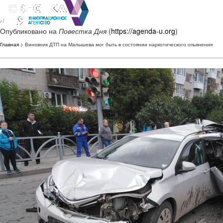
Опубликовано на
Повестка Дня
(
https://agenda-u.org
)
Главная
> Виновник ДТП на Малышева мог быть в состоянии наркотического опьянения