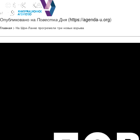
Опубликовано на
Повестка Дня
(
https://agenda-u.org
)
Главная
> На Шри-Ланке прогремели три новых взрыва