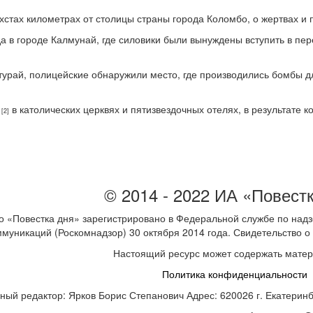
стах километрах от столицы страны города Коломбо, о жертвах и 
 в городе Калмунай, где силовики были вынуждены вступить в пер
турай, полицейские обнаружили место, где производились бомбы 
в католических церквях и пятизвездочных отелях, в результате к
[2]
© 2014 - 2022 ИА «Повест
 «Повестка дня» зарегистрировано в Федеральной службе по надз
ммуникаций (Роскомнадзор) 30 октября 2014 года. Свидетельство
Настоящий ресурс может содержать мате
Политика конфиденциальности
ный редактор: Ярков Борис Степанович Адрес: 620026 г. Екатеринбур